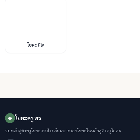
โยคะ Fly
โยคะครูพร
จบหลักสูตรครูโยคะจากโรงเรียนบางกอกโยคะในหลักสูตรครูโยคะ